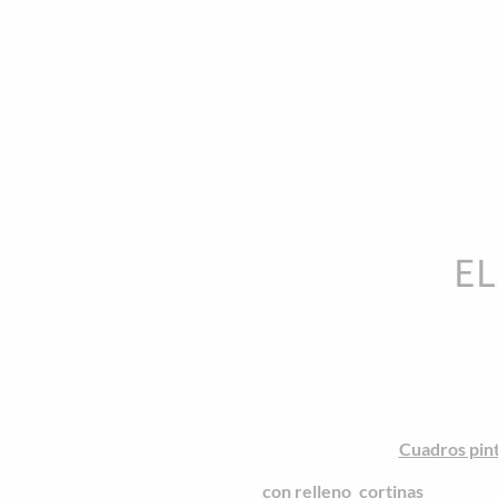
EL
Tienda decoracion online
y mueb
Iglú te trae las ultimas tenden
Por eso en Iglú Tiendas te o
identidad, dentro y fuera del ho
lowcost de hogar
online nos m
muy poco dinero.
Cuadros pin
disponemos de una amplia selecci
con relleno
,
cortinas
, colchas