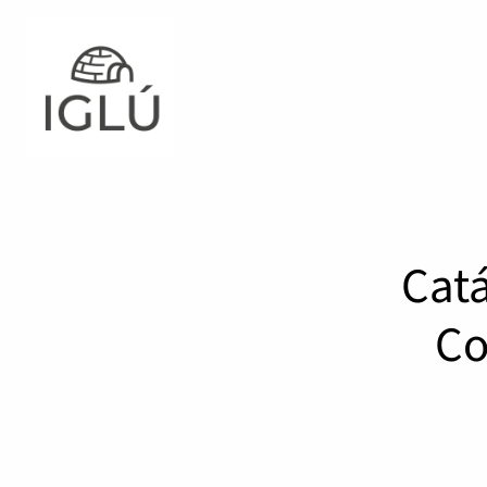
Catá
Co