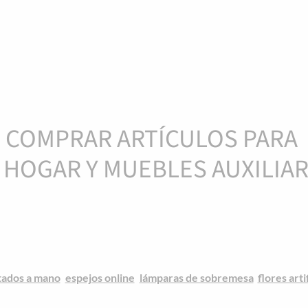
COMPRAR ARTÍCULOS PARA
 HOGAR Y MUEBLES AUXILIA
les auxiliares para ti que te encantan los complementos de hogar 
cias para decorar tu hogar a los mejores precios. Variedad, calidad 
frecemos artículos de decoración y complementos originales de to
gar. Estilos de decoración nórdico, étnico, industrial, rústico, mar
antenemos al día con las últimas tendencias, para que puedas deco
tados a mano
,
espejos online
,
lámparas de sobremesa
,
flores arti
ón de accesorios para cualquier rincón de la casa, Sin olvidarnos 
, mantas y boutis,
con los que dar vida a tus interiores. Además nu