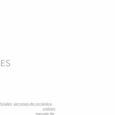
RES
exclusivos a los mejores precios.
y ahorro: ese es nuestro mantra.
do tipo con los que marcar tu
inero, vintage… En nuestra
tienda
rar tus estancias con gusto por
ficiales
,
jarrones de cerámica
...
de los textiles de hogar:
cojines
estras propuestas de
menaje de