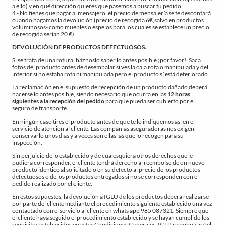
a ello) y en qué dirección quieres que pasemos a buscar tu pedido.
4.- No tienes que pagar al mensajero, el precio de mensajería se te descontará
cuando hagamos la devolución (precio de recogida 6€,salvo en productos
voluminosos- como muebles o espejos para los cuales se establece un precio
de recogida serían 20 €).
DEVOLUCIÓN DE PRODUCTOS DEFECTUOSOS.
Si se trata de una rotura, háznoslo saber lo antes posible ¡por favor!. Saca
fotos del producto antes de desembalar si ves la caja rota o manipulada y del
interior si no estaba rota ni manipulada pero el producto sí está deteriorado.
La reclamación en el supuesto de recepción de un producto dañado deberá
hacerse lo antes posible, siendo necesario que ocurra en las
12 horas
siguientes a la recepción del pedido
para que pueda ser cubierto por el
seguro de transporte.
En ningún caso tires el producto antes de que te lo indiquemos así en el
servicio de atención al cliente. Las compañías aseguradoras nos exigen
conservarlo unos días y a veces son ellas las que lo recogen para su
inspección.
Sin perjuicio de lo establecido y de cualesquiera otros derechos que le
pudiera corresponder, el cliente tendrá derecho al reembolso de un nuevo
producto idéntico al solicitado o en su defecto al precio de los productos
defectuosos o de los productos entregados si no se corresponden con el
pedido realizado por el cliente.
En estos supuestos, la devolución a IGLU de los productos deberá realizarse
por parte del cliente mediante el procedimiento siguiente establecido una vez
contactado con el servicio al cliente en whats app 985 087321. Siempre que
el cliente haya seguido el procedimiento establecido y se hayan cumplido los
requisitos establecidos en estas Condiciones Generales, IGLU reembolsará el