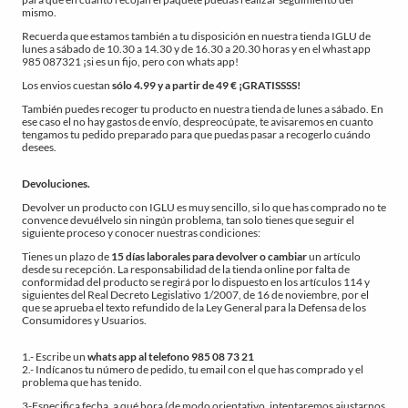
mismo.
Recuerda que estamos también a tu disposición en nuestra tienda IGLU de
lunes a sábado de 10.30 a 14.30 y de 16.30 a 20.30 horas y en el whast app
985 087321 ¡si es un fijo, pero con whats app!
Los envios cuestan
sólo 4.99 y a partir de 49 € ¡GRATISSSS!
También puedes recoger tu producto en nuestra tienda de lunes a sábado. En
ese caso el no hay gastos de envío, despreocúpate, te avisaremos en cuanto
tengamos tu pedido preparado para que puedas pasar a recogerlo cuándo
desees.
Devoluciones.
Devolver un producto con IGLU es muy sencillo, si lo que has comprado no te
convence devuélvelo sin ningún problema, tan solo tienes que seguir el
siguiente proceso y conocer nuestras condiciones:
Tienes un plazo de
15 días laborales para devolver o cambiar
un artículo
desde su recepción. La responsabilidad de la tienda online por falta de
conformidad del producto se regirá por lo dispuesto en los artículos 114 y
siguientes del Real Decreto Legislativo 1/2007, de 16 de noviembre, por el
que se aprueba el texto refundido de la Ley General para la Defensa de los
Consumidores y Usuarios.
1.- Escribe un
whats app al telefono 985 08 73 21
2.- Indícanos tu número de pedido, tu email con el que has comprado y el
problema que has tenido.
3-Especifica fecha, a qué hora (de modo orientativo, intentaremos ajustarnos