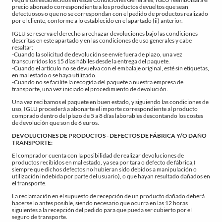
precio abonado correspondiente a los productos devueltos que sean
defectuosos o que no se correspondan con el pedido de productos realizado
por el cliente, conforme a lo establecido en el apartado (ii) anterior.
IGLU se reserva el derecho a rechazar devoluciones bajo las condiciones
descritas en este apartado y en las condiciones de uso generales y cabe
resaltar:
-Cuando la solicitud de devolución se envíe fuera de plazo, una vez
transcurridos los 15 días hábiles desde la entrega del paquete.
-Cuando el artículo no se devuelva con el embalaje original, esté sin etiquetas,
en mal estado o se haya utilizado.
-Cuando no se facilite la recogida del paquete a nuestra empresa de
transporte, una vez iniciado el procedimiento de devolución.
Una vez recibamos el paquete en buen estado, y siguiendo las condiciones de
uso, IGLU procederá a abonarte el importe correspondiente al producto
comprado dentro del plazo de 5 a 8 días laborables descontando los costes
de devolución que son de 6 euros.
DEVOLUCIONES DE PRODUCTOS - DEFECTOS DE FÁBRICA Y/O DAÑO
TRANSPORTE:
El comprador cuenta con la posibilidad de realizar devoluciones de
productos recibidos en mal estado, ya sea por tara o defecto de fábrica,(
siempre que dichos defectos no hubieran sido debidos a manipulación o
utilización indebida por parte del usuario), o que hayan resultado dañados en
el transporte.
La reclamación en el supuesto de recepción de un producto dañado deberá
hacerse lo antes posible, siendo necesario que ocurra en las 12 horas
siguientes a la recepción del pedido para que pueda ser cubierto por el
seguro de transporte.