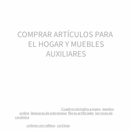
COMPRAR ARTÍCULOS PARA
EL HOGAR Y MUEBLES
AUXILIARES
Tienda decoracion online
y muebles auxiliares para ti que te
encantan los complementos de hogar exclusivos a los mejores
precios. Iglú te trae las ultimas tendencias para decorar tu hogar a
los mejores precios. Variedad, calidad y ahorro: ese es nuestro
mantra. Por eso en Iglú Tiendas te ofrecemos artículos de
decoración y complementos originales de todo tipo con los que
marcar tu identidad, dentro y fuera del hogar. Estilos de decoración
nórdico, étnico, industrial, rústico, marinero, vintage… En
nuestra
tienda lowcost de hogar
online nos mantenemos al día con
las últimas tendencias, para que puedas decorar tus estancias con
gusto por muy poco dinero.
Cuadros pintados a mano
,
espejos
online
,
lámparas de sobremesa
,
flores artificiales
,
jarrones de
cerámica
... disponemos de una amplia selección de accesorios para
cualquier rincón de la casa, Sin olvidarnos de los textiles de
hogar:
cojines con relleno
,
cortinas
, colchas, mantas y boutis,
con
los que dar vida a tus interiores. Además nuestras