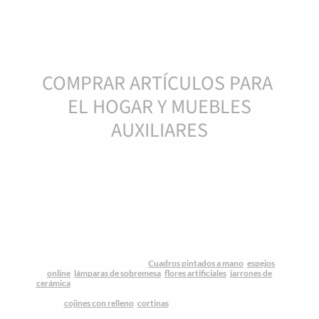
COMPRAR ARTÍCULOS PARA
EL HOGAR Y MUEBLES
AUXILIARES
Tienda decoracion online
y muebles auxiliares para ti que te
encantan los complementos de hogar exclusivos a los mejores
precios. Iglú te trae las ultimas tendencias para decorar tu hogar a
los mejores precios. Variedad, calidad y ahorro: ese es nuestro
mantra. Por eso en Iglú Tiendas te ofrecemos artículos de
decoración y complementos originales de todo tipo con los que
marcar tu identidad, dentro y fuera del hogar. Estilos de decoración
nórdico, étnico, industrial, rústico, marinero, vintage… En
nuestra
tienda lowcost de hogar
online nos mantenemos al día con
las últimas tendencias, para que puedas decorar tus estancias con
gusto por muy poco dinero.
Cuadros pintados a mano
,
espejos
online
,
lámparas de sobremesa
,
flores artificiales
,
jarrones de
cerámica
... disponemos de una amplia selección de accesorios para
cualquier rincón de la casa, Sin olvidarnos de los textiles de
hogar:
cojines con relleno
,
cortinas
, colchas, mantas y boutis,
con
los que dar vida a tus interiores. Además nuestras